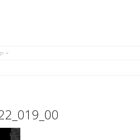
gn
xtil-Muster
petendesigns
re
22_019_00