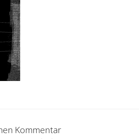
avigation
inen Kommentar