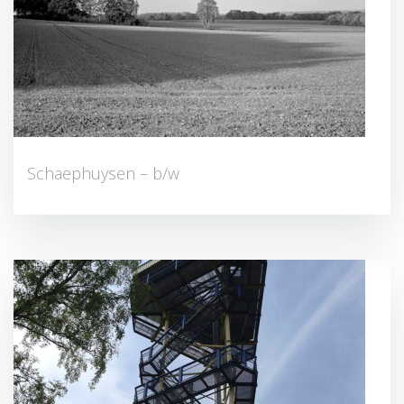
Schaephuysen – b/w