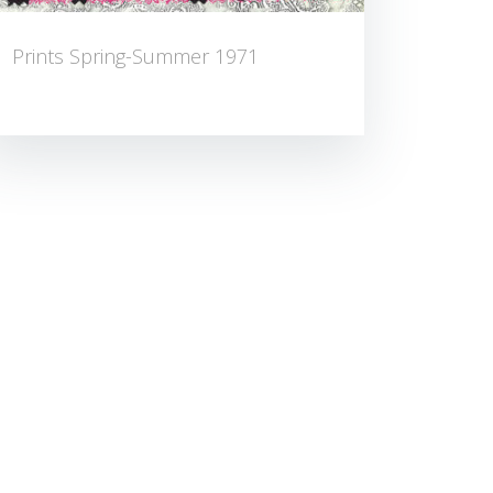
Prints Spring-Summer 1971